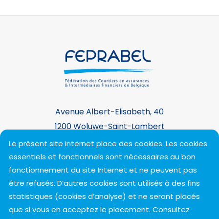
d’harmonisation maximale (ni plus, ni moins que
ce que prévoit l’Union européenne), ce qui
laisse peu de marge de manœuvre aux Etats
membres.Le projet de loi visant à transposer
cette directive a été récemment déposé à la
Chambre des représentants. En complément
de la transposition, il vise également à créer un
niveau de protection des consommateurs plus
uniforme entre les crédits à la consommation
Avenue Albert-Elisabeth, 40
et les crédits hypothécaires, en harmonisant
1200 Woluwe-Saint-Lambert
certains aspects de leurs cadres juridiques
+32 2 743 25 60 -
contact@feprabel.be
Le présent site internet place des cookies. Les cookies
respectifs.Suivant le projet de texte déposé, la
essentiels et fonctionnels sont nécessaires au bon
nouvelle législation entrera en vigueur, pour
fonctionnement du site Internet et ne peuvent pas
l’essentiel, le 20 novembre prochain.Feprabel
Suivez-nous !
être refusés. D’autres cookies sont utilisés à des fins
suit le dossier et ne manquera pas de vous
statistiques (cookies d’analyse) et ne seront placés
informer en temps utile.
que si vous en acceptez le placement. Consultez