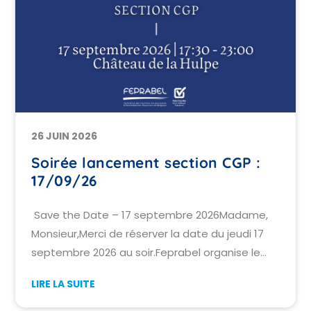
26 JUIN 2026
Soirée lancement section CGP :
17/09/26
Save the Date – 17 septembre 2026Madame,
Monsieur,Merci de réserver la date du jeudi 17
septembre 2026 au soir.Feprabel organise le
lancement de la section “Conseiller en gestion
LIRE LA SUITE
patrimoniale” à Bruxelles.Un rendez-vous dédié
aux acteurs de la gestion patrimoniale, de