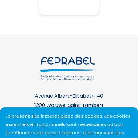
Avenue Albert-Elisabeth, 40
1200 Woluwe-Saint-Lambert
+32 2 743 25 60 -
contact@feprabel.be
Le présent site internet place des cookies. Les cookies
essentiels et fonctionnels sont nécessaires au bon
fonctionnement du site Internet et ne peuvent pas
Suivez-nous !