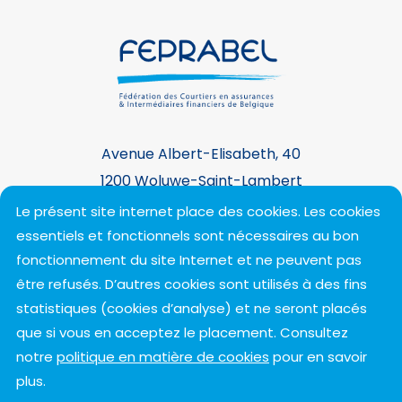
Avenue Albert-Elisabeth, 40
1200 Woluwe-Saint-Lambert
+32 2 743 25 60 -
contact@feprabel.be
Le présent site internet place des cookies. Les cookies
essentiels et fonctionnels sont nécessaires au bon
fonctionnement du site Internet et ne peuvent pas
Suivez-nous !
être refusés. D’autres cookies sont utilisés à des fins
statistiques (cookies d’analyse) et ne seront placés
que si vous en acceptez le placement. Consultez
notre
politique en matière de cookies
pour en savoir
plus.
Conditions d'utilisation